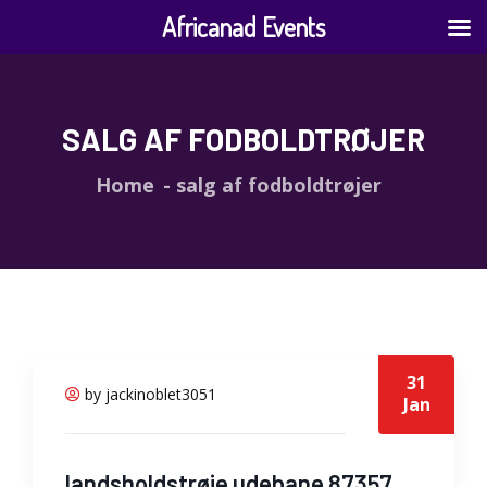
Africanad Events
SALG AF FODBOLDTRØJER
Home
salg af fodboldtrøjer
31
by jackinoblet3051
Jan
landsholdstrøje udebane 87357